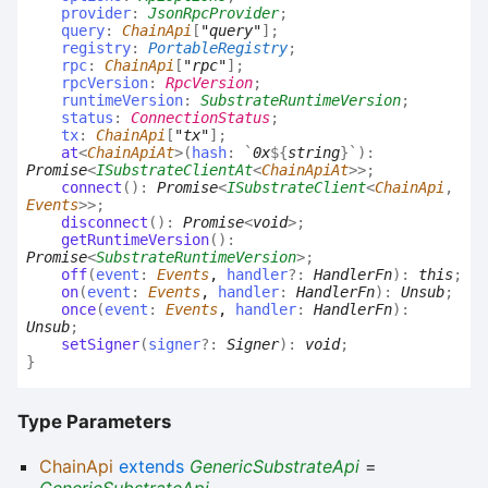
provider
:
JsonRpcProvider
;
query
:
ChainApi
[
"query"
]
;
registry
:
PortableRegistry
;
rpc
:
ChainApi
[
"rpc"
]
;
rpcVersion
:
RpcVersion
;
runtimeVersion
:
SubstrateRuntimeVersion
;
status
:
ConnectionStatus
;
tx
:
ChainApi
[
"tx"
]
;
at
<
ChainApiAt
>
(
hash
:
`
0x
${
string
}
`
)
:
Promise
<
ISubstrateClientAt
<
ChainApiAt
>
>
;
connect
(
)
:
Promise
<
ISubstrateClient
<
ChainApi
,
Events
>
>
;
disconnect
(
)
:
Promise
<
void
>
;
getRuntimeVersion
(
)
:
Promise
<
SubstrateRuntimeVersion
>
;
off
(
event
:
Events
,
handler
?:
HandlerFn
)
:
this
;
on
(
event
:
Events
,
handler
:
HandlerFn
)
:
Unsub
;
once
(
event
:
Events
,
handler
:
HandlerFn
)
:
Unsub
;
setSigner
(
signer
?:
Signer
)
:
void
;
}
Type Parameters
ChainApi
extends
GenericSubstrateApi
=