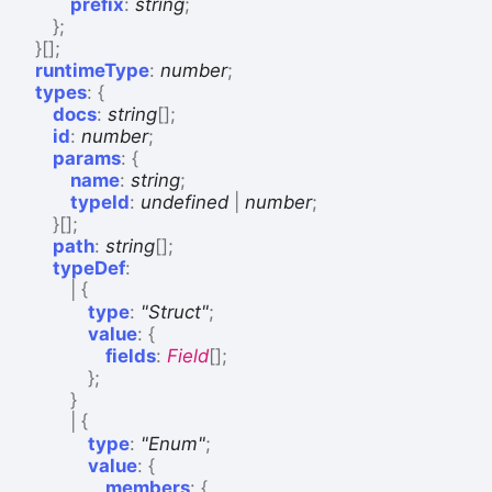
prefix
:
string
;
}
;
}
[]
;
runtimeType
:
number
;
types
:
{
docs
:
string
[]
;
id
:
number
;
params
:
{
name
:
string
;
typeId
:
undefined
|
number
;
}
[]
;
path
:
string
[]
;
typeDef
:
|
{
type
:
"Struct"
;
value
:
{
fields
:
Field
[]
;
}
;
}
|
{
type
:
"Enum"
;
value
:
{
members
:
{