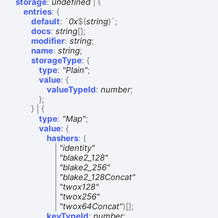
storage
:
undefined
|
{
entries
:
{
default
:
`
0x
${
string
}
`
;
docs
:
string
[]
;
modifier
:
string
;
name
:
string
;
storageType
:
{
type
:
"Plain"
;
value
:
{
valueTypeId
:
number
;
}
;
}
|
{
type
:
"Map"
;
value
:
{
hashers
:
(
|
"identity"
|
"blake2_128"
|
"blake2_256"
|
"blake2_128Concat"
|
"twox128"
|
"twox256"
|
"twox64Concat"
)
[]
;
keyTypeId
:
number
;