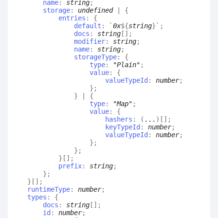
name
:
string
;
storage
:
undefined
|
{
entries
:
{
default
:
`
0x
${
string
}
`
;
docs
:
string
[]
;
modifier
:
string
;
name
:
string
;
storageType
:
{
type
:
"Plain"
;
value
:
{
valueTypeId
:
number
;
}
;
}
|
{
type
:
"Map"
;
value
:
{
hashers
:
(
...
)
[]
;
keyTypeId
:
number
;
valueTypeId
:
number
;
}
;
}
;
}
[]
;
prefix
:
string
;
}
;
}
[]
;
runtimeType
:
number
;
types
:
{
docs
:
string
[]
;
id
:
number
;