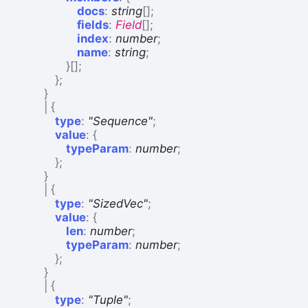
docs
:
string
[]
;
fields
:
Field
[]
;
index
:
number
;
name
:
string
;
}
[]
;
}
;
}
|
{
type
:
"Sequence"
;
value
:
{
typeParam
:
number
;
}
;
}
|
{
type
:
"SizedVec"
;
value
:
{
len
:
number
;
typeParam
:
number
;
}
;
}
|
{
type
:
"Tuple"
;