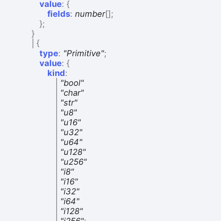
value
:
{
fields
:
number
[]
;
}
;
}
|
{
type
:
"Primitive"
;
value
:
{
kind
:
|
"bool"
|
"char"
|
"str"
|
"u8"
|
"u16"
|
"u32"
|
"u64"
|
"u128"
|
"u256"
|
"i8"
|
"i16"
|
"i32"
|
"i64"
|
"i128"