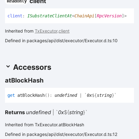
client
Readonly
client
:
ISubstrateClientAt
<
ChainApi
[
RpcVersion
]
>
Inherited from
TxExecutor
.
client
Defined in packages/api/dist/executor/Executor.d.ts:10
Accessors
at
Block
Hash
get
atBlockHash
(
)
:
undefined
|
`
0x
${
string
}
`
Returns
undefined
|
`
0x
${
string
}
`
Inherited from TxExecutor.atBlockHash
Defined in packages/api/dist/executor/Executor.d.ts:12