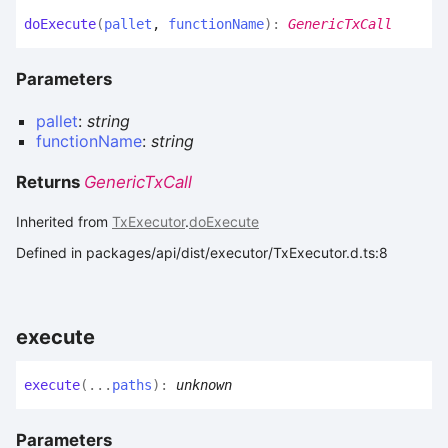
do
Execute
(
pallet
,
functionName
)
:
GenericTxCall
Parameters
pallet
:
string
functionName
:
string
Returns
GenericTxCall
Inherited from
TxExecutor
.
doExecute
Defined in packages/api/dist/executor/TxExecutor.d.ts:8
execute
execute
(
...
paths
)
:
unknown
Parameters