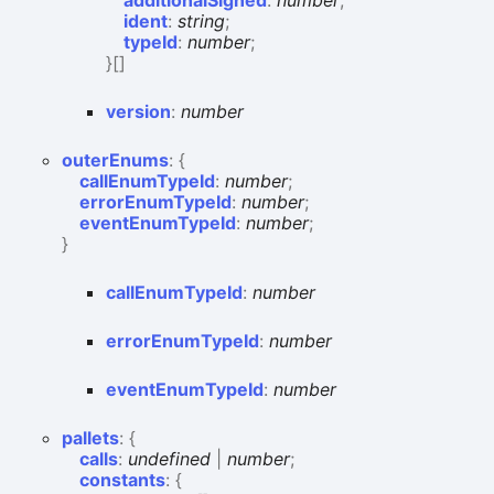
additionalSigned
:
number
;
ident
:
string
;
typeId
:
number
;
}
[]
version
:
number
outer
Enums
:
{
callEnumTypeId
:
number
;
errorEnumTypeId
:
number
;
eventEnumTypeId
:
number
;
}
call
Enum
Type
Id
:
number
error
Enum
Type
Id
:
number
event
Enum
Type
Id
:
number
pallets
:
{
calls
:
undefined
|
number
;
constants
:
{