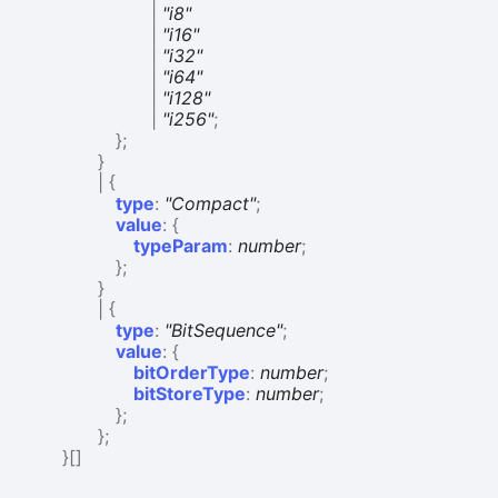
|
"i8"
|
"i16"
|
"i32"
|
"i64"
|
"i128"
|
"i256"
;
}
;
}
|
{
type
:
"Compact"
;
value
:
{
typeParam
:
number
;
}
;
}
|
{
type
:
"BitSequence"
;
value
:
{
bitOrderType
:
number
;
bitStoreType
:
number
;
}
;
}
;
}
[]