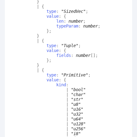
}
|
{
type
:
"SizedVec"
;
value
:
{
len
:
number
;
typeParam
:
number
;
}
;
}
|
{
type
:
"Tuple"
;
value
:
{
fields
:
number
[]
;
}
;
}
|
{
type
:
"Primitive"
;
value
:
{
kind
:
|
"bool"
|
"char"
|
"str"
|
"u8"
|
"u16"
|
"u32"
|
"u64"
|
"u128"
|
"u256"
|
"i8"