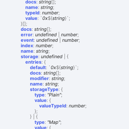
docs
:
string
[]
;
name
:
string
;
typeId
:
number
;
value
:
`
0x
${
string
}
`
;
}
[]
;
docs
:
string
[]
;
error
:
undefined
|
number
;
event
:
undefined
|
number
;
index
:
number
;
name
:
string
;
storage
:
undefined
|
{
entries
:
{
default
:
`
0x
${
string
}
`
;
docs
:
string
[]
;
modifier
:
string
;
name
:
string
;
storageType
:
{
type
:
"Plain"
;
value
:
{
valueTypeId
:
number
;
}
;
}
|
{
type
:
"Map"
;
value
:
{