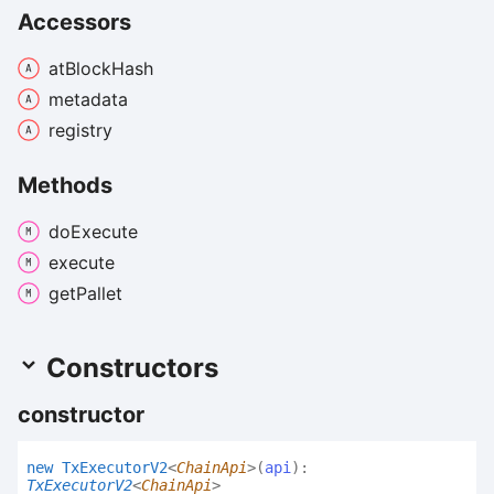
Accessors
at
Block
Hash
metadata
registry
Methods
do
Execute
execute
get
Pallet
Constructors
constructor
new
Tx
Executor
V2
<
ChainApi
>
(
api
)
:
TxExecutorV2
<
ChainApi
>