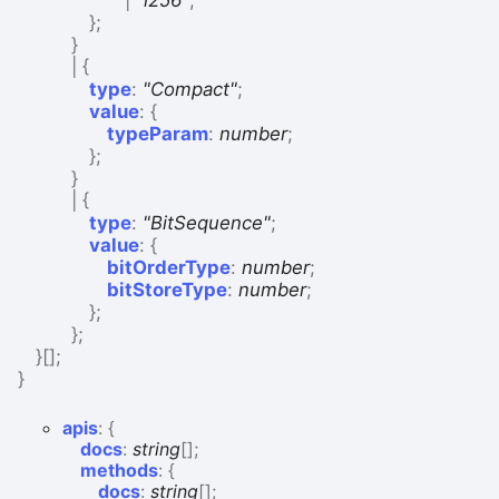
|
"i256"
;
}
;
}
|
{
type
:
"Compact"
;
value
:
{
typeParam
:
number
;
}
;
}
|
{
type
:
"BitSequence"
;
value
:
{
bitOrderType
:
number
;
bitStoreType
:
number
;
}
;
}
;
}
[]
;
}
apis
:
{
docs
:
string
[]
;
methods
:
{
docs
:
string
[]
;