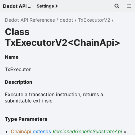
Dedot API References - v
Settings
Dedot API References
dedot
TxExecutorV2
Class
TxExecutorV2<ChainApi>
Name
TxExecutor
Description
Execute a transaction instruction, returns a
submittable extrinsic
Type Parameters
ChainApi
extends
VersionedGenericSubstrateApi
=