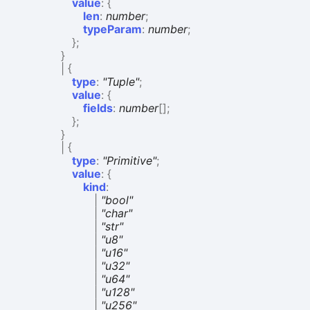
value
:
{
len
:
number
;
typeParam
:
number
;
}
;
}
|
{
type
:
"Tuple"
;
value
:
{
fields
:
number
[]
;
}
;
}
|
{
type
:
"Primitive"
;
value
:
{
kind
:
|
"bool"
|
"char"
|
"str"
|
"u8"
|
"u16"
|
"u32"
|
"u64"
|
"u128"
|
"u256"