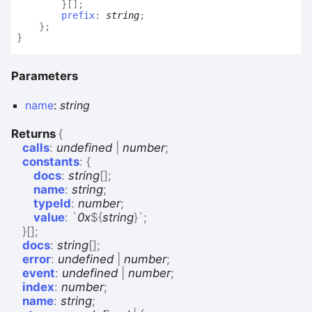
}
[]
;
prefix
:
string
;
}
;
}
Parameters
name
:
string
Returns
{
calls
:
undefined
|
number
;
constants
:
{
docs
:
string
[]
;
name
:
string
;
typeId
:
number
;
value
:
`
0x
${
string
}
`
;
}
[]
;
docs
:
string
[]
;
error
:
undefined
|
number
;
event
:
undefined
|
number
;
index
:
number
;
name
:
string
;