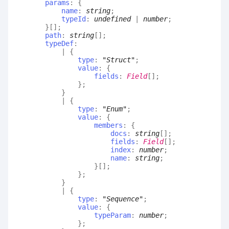
params
:
{
name
:
string
;
typeId
:
undefined
|
number
;
}
[]
;
path
:
string
[]
;
typeDef
:
|
{
type
:
"Struct"
;
value
:
{
fields
:
Field
[]
;
}
;
}
|
{
type
:
"Enum"
;
value
:
{
members
:
{
docs
:
string
[]
;
fields
:
Field
[]
;
index
:
number
;
name
:
string
;
}
[]
;
}
;
}
|
{
type
:
"Sequence"
;
value
:
{
typeParam
:
number
;
}
;