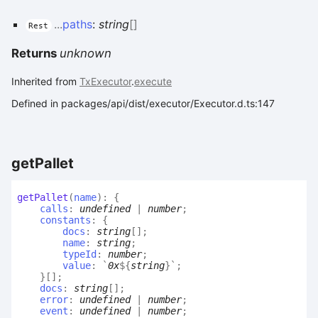
...
paths
:
string
[]
Rest
Returns
unknown
Inherited from
TxExecutor
.
execute
Defined in packages/api/dist/executor/Executor.d.ts:147
get
Pallet
get
Pallet
(
name
)
:
{
calls
:
undefined
|
number
;
constants
:
{
docs
:
string
[]
;
name
:
string
;
typeId
:
number
;
value
:
`
0x
${
string
}
`
;
}
[]
;
docs
:
string
[]
;
error
:
undefined
|
number
;
event
:
undefined
|
number
;