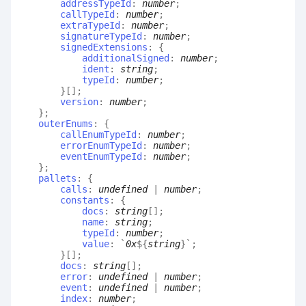
addressTypeId
:
number
;
callTypeId
:
number
;
extraTypeId
:
number
;
signatureTypeId
:
number
;
signedExtensions
:
{
additionalSigned
:
number
;
ident
:
string
;
typeId
:
number
;
}
[]
;
version
:
number
;
}
;
outerEnums
:
{
callEnumTypeId
:
number
;
errorEnumTypeId
:
number
;
eventEnumTypeId
:
number
;
}
;
pallets
:
{
calls
:
undefined
|
number
;
constants
:
{
docs
:
string
[]
;
name
:
string
;
typeId
:
number
;
value
:
`
0x
${
string
}
`
;
}
[]
;
docs
:
string
[]
;
error
:
undefined
|
number
;
event
:
undefined
|
number
;
index
:
number
;