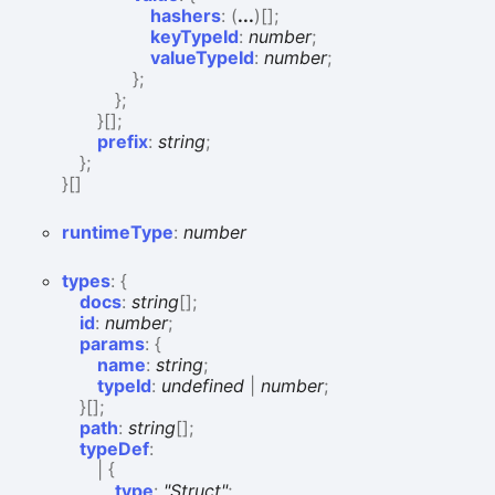
hashers
:
(
...
)
[]
;
keyTypeId
:
number
;
valueTypeId
:
number
;
}
;
}
;
}
[]
;
prefix
:
string
;
}
;
}
[]
runtime
Type
:
number
types
:
{
docs
:
string
[]
;
id
:
number
;
params
:
{
name
:
string
;
typeId
:
undefined
|
number
;
}
[]
;
path
:
string
[]
;
typeDef
:
|
{
type
:
"Struct"
;