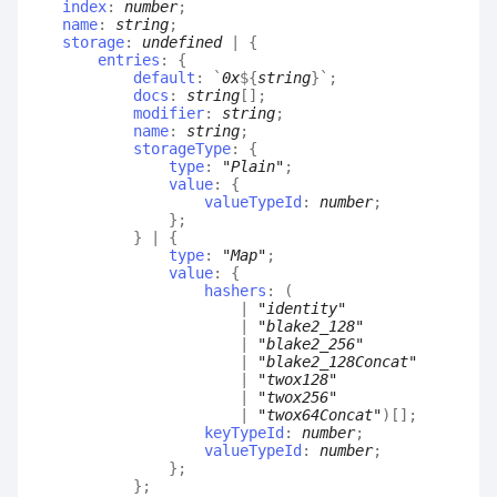
index
:
number
;
name
:
string
;
storage
:
undefined
|
{
entries
:
{
default
:
`
0x
${
string
}
`
;
docs
:
string
[]
;
modifier
:
string
;
name
:
string
;
storageType
:
{
type
:
"Plain"
;
value
:
{
valueTypeId
:
number
;
}
;
}
|
{
type
:
"Map"
;
value
:
{
hashers
:
(
|
"identity"
|
"blake2_128"
|
"blake2_256"
|
"blake2_128Concat"
|
"twox128"
|
"twox256"
|
"twox64Concat"
)
[]
;
keyTypeId
:
number
;
valueTypeId
:
number
;
}
;
}
;