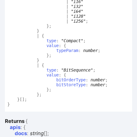
|
"i16"
|
"i32"
|
"i64"
|
"i128"
|
"i256"
;
}
;
}
|
{
type
:
"Compact"
;
value
:
{
typeParam
:
number
;
}
;
}
|
{
type
:
"BitSequence"
;
value
:
{
bitOrderType
:
number
;
bitStoreType
:
number
;
}
;
}
;
}
[]
;
}
Returns
{
apis
:
{
docs
:
string
[]
;