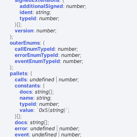
signedExtensions
:
{
additionalSigned
:
number
;
ident
:
string
;
typeId
:
number
;
}
[]
;
version
:
number
;
}
;
outerEnums
:
{
callEnumTypeId
:
number
;
errorEnumTypeId
:
number
;
eventEnumTypeId
:
number
;
}
;
pallets
:
{
calls
:
undefined
|
number
;
constants
:
{
docs
:
string
[]
;
name
:
string
;
typeId
:
number
;
value
:
`
0x
${
string
}
`
;
}
[]
;
docs
:
string
[]
;
error
:
undefined
|
number
;
event
:
undefined
|
number
;