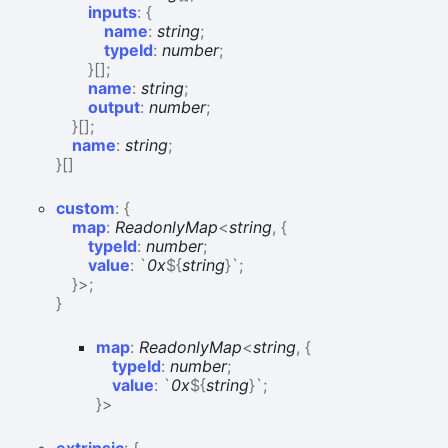
inputs
:
{
name
:
string
;
typeId
:
number
;
}
[]
;
name
:
string
;
output
:
number
;
}
[]
;
name
:
string
;
}
[]
custom
:
{
map
:
ReadonlyMap
<
string
,
{
typeId
:
number
;
value
:
`
0x
${
string
}
`
;
}
>
;
}
map
:
ReadonlyMap
<
string
,
{
typeId
:
number
;
value
:
`
0x
${
string
}
`
;
}
>