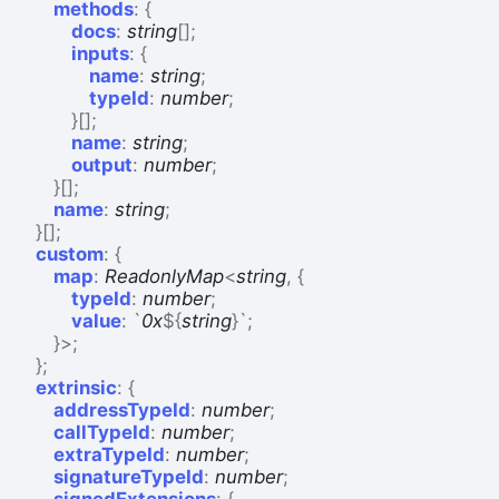
methods
:
{
docs
:
string
[]
;
inputs
:
{
name
:
string
;
typeId
:
number
;
}
[]
;
name
:
string
;
output
:
number
;
}
[]
;
name
:
string
;
}
[]
;
custom
:
{
map
:
ReadonlyMap
<
string
,
{
typeId
:
number
;
value
:
`
0x
${
string
}
`
;
}
>
;
}
;
extrinsic
:
{
addressTypeId
:
number
;
callTypeId
:
number
;
extraTypeId
:
number
;
signatureTypeId
:
number
;