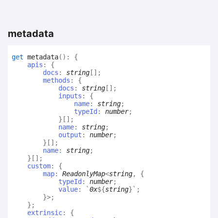
metadata
get
metadata
(
)
:
{
apis
:
{
docs
:
string
[]
;
methods
:
{
docs
:
string
[]
;
inputs
:
{
name
:
string
;
typeId
:
number
;
}
[]
;
name
:
string
;
output
:
number
;
}
[]
;
name
:
string
;
}
[]
;
custom
:
{
map
:
ReadonlyMap
<
string
,
{
typeId
:
number
;
value
:
`
0x
${
string
}
`
;
}
>
;
}
;
extrinsic
:
{