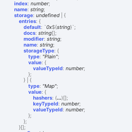
index
:
number
;
name
:
string
;
storage
:
undefined
|
{
entries
:
{
default
:
`
0x
${
string
}
`
;
docs
:
string
[]
;
modifier
:
string
;
name
:
string
;
storageType
:
{
type
:
"Plain"
;
value
:
{
valueTypeId
:
number
;
}
;
}
|
{
type
:
"Map"
;
value
:
{
hashers
:
(
...
)
[]
;
keyTypeId
:
number
;
valueTypeId
:
number
;
}
;
}
;
}
[]
;