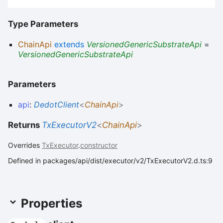
Type Parameters
ChainApi
extends
VersionedGenericSubstrateApi
=
VersionedGenericSubstrateApi
Parameters
api
:
DedotClient
<
ChainApi
>
Returns
TxExecutorV2
<
ChainApi
>
Overrides
TxExecutor
.
constructor
Defined in packages/api/dist/executor/v2/TxExecutorV2.d.ts:9
Properties