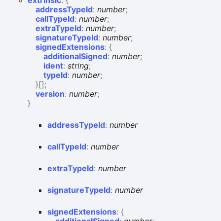
extrinsic
:
{
addressTypeId
:
number
;
callTypeId
:
number
;
extraTypeId
:
number
;
signatureTypeId
:
number
;
signedExtensions
:
{
additionalSigned
:
number
;
ident
:
string
;
typeId
:
number
;
}
[]
;
version
:
number
;
}
address
Type
Id
:
number
call
Type
Id
:
number
extra
Type
Id
:
number
signature
Type
Id
:
number
signed
Extensions
:
{