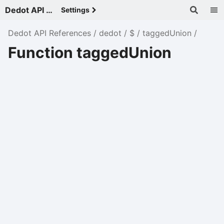
Dedot API References - v
Settings
Dedot API References
dedot
$
taggedUnion
Function taggedUnion