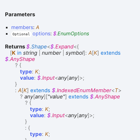
Parameters
members
:
A
options
:
$
.
EnumOptions
Optional
Returns
$
.
Shape
<
$
.
Expand
<
{
[
K
in
string
|
number
|
symbol
]
:
A
[
K
]
extends
$
.
AnyShape
?
{
type
:
K
;
value
:
$
.
Input
<
any
[
any
]
>
;
}
:
A
[
K
]
extends
$
.
IndexedEnumMember
<
T
>
?
any
[
any
]
[
"value"
]
extends
$
.
AnyShape
?
{
type
:
K
;
value
:
$
.
Input
<
any
[
any
]
>
;
}
:
{
type
:
K
;