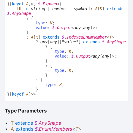
}
[
keyof
A
]
>
,
$
.
Expand
<
{
[
K
in
string
|
number
|
symbol
]
:
A
[
K
]
extends
$
.
AnyShape
?
{
type
:
K
;
value
:
$
.
Output
<
any
[
any
]
>
;
}
:
A
[
K
]
extends
$
.
IndexedEnumMember
<
T
>
?
any
[
any
]
[
"value"
]
extends
$
.
AnyShape
?
{
type
:
K
;
value
:
$
.
Output
<
any
[
any
]
>
;
}
:
{
type
:
K
;
}
:
{
type
:
K
;
}
}
[
keyof
A
]
>
>
Type Parameters
T
extends
$
.
AnyShape
A
extends
$
.
EnumMembers
<
T
>