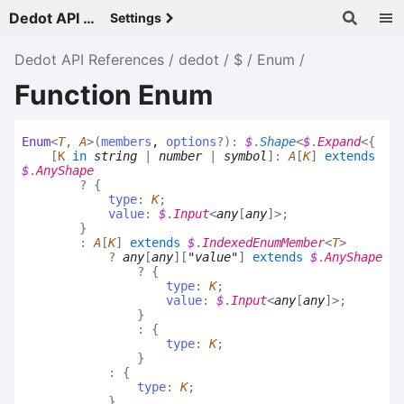
Dedot API References - v
Settings
Dedot API References
dedot
$
Enum
Function Enum
Enum
<
T
,
A
>
(
members
,
options
?
)
:
$
.
Shape
<
$
.
Expand
<
{
[
K
in
string
|
number
|
symbol
]
:
A
[
K
]
extends
$
.
AnyShape
?
{
type
:
K
;
value
:
$
.
Input
<
any
[
any
]
>
;
}
:
A
[
K
]
extends
$
.
IndexedEnumMember
<
T
>
?
any
[
any
]
[
"value"
]
extends
$
.
AnyShape
?
{
type
:
K
;
value
:
$
.
Input
<
any
[
any
]
>
;
}
:
{
type
:
K
;
}
:
{
type
:
K
;
}