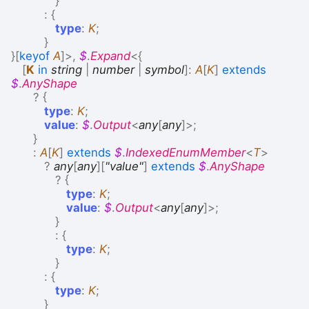
}
:
{
type
:
K
;
}
}
[
keyof
A
]
>
,
$
.
Expand
<
{
[
K
in
string
|
number
|
symbol
]
:
A
[
K
]
extends
$
.
AnyShape
?
{
type
:
K
;
value
:
$
.
Output
<
any
[
any
]
>
;
}
:
A
[
K
]
extends
$
.
IndexedEnumMember
<
T
>
?
any
[
any
]
[
"value"
]
extends
$
.
AnyShape
?
{
type
:
K
;
value
:
$
.
Output
<
any
[
any
]
>
;
}
:
{
type
:
K
;
}
:
{
type
:
K
;
}