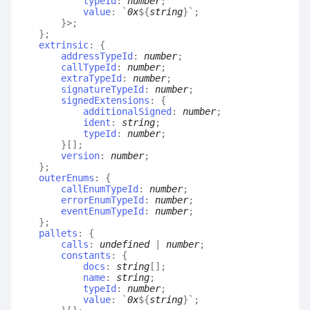
typeId
:
number
;
value
:
`
0x
${
string
}
`
;
}
>
;
}
;
extrinsic
:
{
addressTypeId
:
number
;
callTypeId
:
number
;
extraTypeId
:
number
;
signatureTypeId
:
number
;
signedExtensions
:
{
additionalSigned
:
number
;
ident
:
string
;
typeId
:
number
;
}
[]
;
version
:
number
;
}
;
outerEnums
:
{
callEnumTypeId
:
number
;
errorEnumTypeId
:
number
;
eventEnumTypeId
:
number
;
}
;
pallets
:
{
calls
:
undefined
|
number
;
constants
:
{
docs
:
string
[]
;
name
:
string
;
typeId
:
number
;
value
:
`
0x
${
string
}
`
;