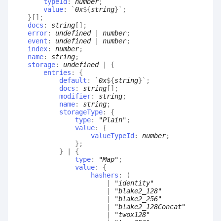
typeId
:
number
;
value
:
`
0x
${
string
}
`
;
}
[]
;
docs
:
string
[]
;
error
:
undefined
|
number
;
event
:
undefined
|
number
;
index
:
number
;
name
:
string
;
storage
:
undefined
|
{
entries
:
{
default
:
`
0x
${
string
}
`
;
docs
:
string
[]
;
modifier
:
string
;
name
:
string
;
storageType
:
{
type
:
"Plain"
;
value
:
{
valueTypeId
:
number
;
}
;
}
|
{
type
:
"Map"
;
value
:
{
hashers
:
(
|
"identity"
|
"blake2_128"
|
"blake2_256"
|
"blake2_128Concat"
|
"twox128"