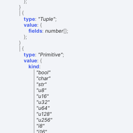
}
;
}
|
{
type
:
"Tuple"
;
value
:
{
fields
:
number
[]
;
}
;
}
|
{
type
:
"Primitive"
;
value
:
{
kind
:
|
"bool"
|
"char"
|
"str"
|
"u8"
|
"u16"
|
"u32"
|
"u64"
|
"u128"
|
"u256"
|
"i8"
|
"i16"