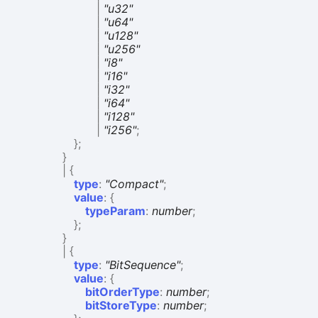
|
"u32"
|
"u64"
|
"u128"
|
"u256"
|
"i8"
|
"i16"
|
"i32"
|
"i64"
|
"i128"
|
"i256"
;
}
;
}
|
{
type
:
"Compact"
;
value
:
{
typeParam
:
number
;
}
;
}
|
{
type
:
"BitSequence"
;
value
:
{
bitOrderType
:
number
;
bitStoreType
:
number
;