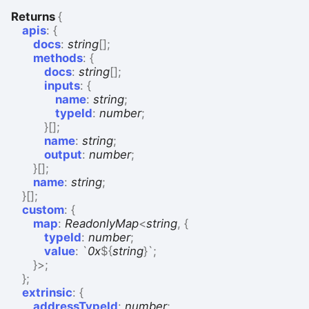
Returns
{
apis
:
{
docs
:
string
[]
;
methods
:
{
docs
:
string
[]
;
inputs
:
{
name
:
string
;
typeId
:
number
;
}
[]
;
name
:
string
;
output
:
number
;
}
[]
;
name
:
string
;
}
[]
;
custom
:
{
map
:
ReadonlyMap
<
string
,
{
typeId
:
number
;
value
:
`
0x
${
string
}
`
;
}
>
;
}
;
extrinsic
:
{
addressTypeId
:
number
;