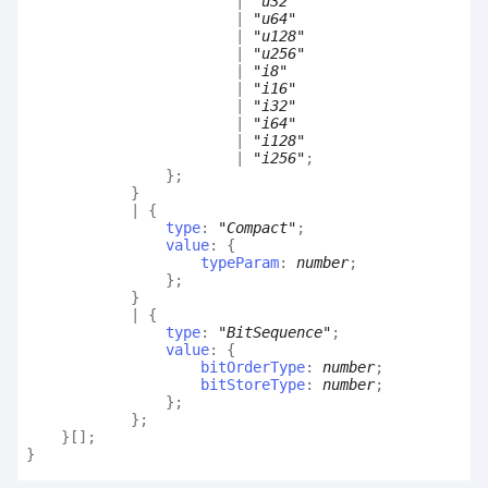
|
"u32"
|
"u64"
|
"u128"
|
"u256"
|
"i8"
|
"i16"
|
"i32"
|
"i64"
|
"i128"
|
"i256"
;
}
;
}
|
{
type
:
"Compact"
;
value
:
{
typeParam
:
number
;
}
;
}
|
{
type
:
"BitSequence"
;
value
:
{
bitOrderType
:
number
;
bitStoreType
:
number
;
}
;
}
;
}
[]
;
}