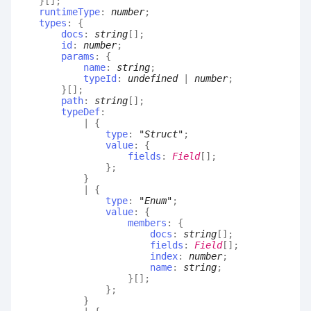
}
[]
;
runtimeType
:
number
;
types
:
{
docs
:
string
[]
;
id
:
number
;
params
:
{
name
:
string
;
typeId
:
undefined
|
number
;
}
[]
;
path
:
string
[]
;
typeDef
:
|
{
type
:
"Struct"
;
value
:
{
fields
:
Field
[]
;
}
;
}
|
{
type
:
"Enum"
;
value
:
{
members
:
{
docs
:
string
[]
;
fields
:
Field
[]
;
index
:
number
;
name
:
string
;
}
[]
;
}
;
}