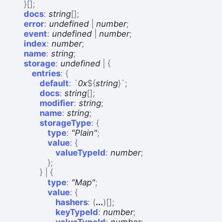
}
[]
;
docs
:
string
[]
;
error
:
undefined
|
number
;
event
:
undefined
|
number
;
index
:
number
;
name
:
string
;
storage
:
undefined
|
{
entries
:
{
default
:
`
0x
${
string
}
`
;
docs
:
string
[]
;
modifier
:
string
;
name
:
string
;
storageType
:
{
type
:
"Plain"
;
value
:
{
valueTypeId
:
number
;
}
;
}
|
{
type
:
"Map"
;
value
:
{
hashers
:
(
...
)
[]
;
keyTypeId
:
number
;