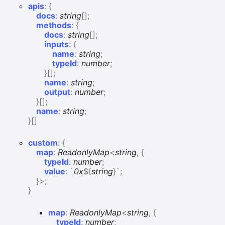
apis
:
{
docs
:
string
[]
;
methods
:
{
docs
:
string
[]
;
inputs
:
{
name
:
string
;
typeId
:
number
;
}
[]
;
name
:
string
;
output
:
number
;
}
[]
;
name
:
string
;
}
[]
custom
:
{
map
:
ReadonlyMap
<
string
,
{
typeId
:
number
;
value
:
`
0x
${
string
}
`
;
}
>
;
}
map
:
ReadonlyMap
<
string
,
{
typeId
:
number
;