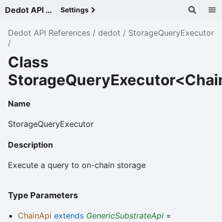
Dedot API References - v
Settings
Dedot API References
dedot
StorageQueryExecutor
Class
StorageQueryExecutor<Chai
Name
StorageQueryExecutor
Description
Execute a query to on-chain storage
Type Parameters
ChainApi
extends
GenericSubstrateApi
=