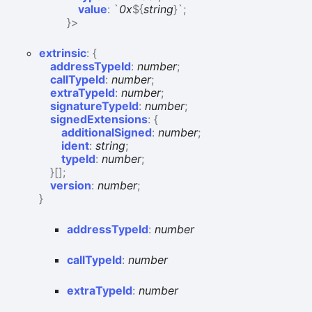
value
:
`
0x
${
string
}
`
;
}
>
extrinsic
:
{
addressTypeId
:
number
;
callTypeId
:
number
;
extraTypeId
:
number
;
signatureTypeId
:
number
;
signedExtensions
:
{
additionalSigned
:
number
;
ident
:
string
;
typeId
:
number
;
}
[]
;
version
:
number
;
}
address
Type
Id
:
number
call
Type
Id
:
number
extra
Type
Id
:
number