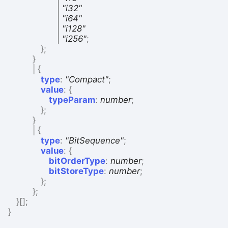
|
"i32"
|
"i64"
|
"i128"
|
"i256"
;
}
;
}
|
{
type
:
"Compact"
;
value
:
{
typeParam
:
number
;
}
;
}
|
{
type
:
"BitSequence"
;
value
:
{
bitOrderType
:
number
;
bitStoreType
:
number
;
}
;
}
;
}
[]
;
}