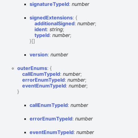
signature
Type
Id
:
number
signed
Extensions
:
{
additionalSigned
:
number
;
ident
:
string
;
typeId
:
number
;
}
[]
version
:
number
outer
Enums
:
{
callEnumTypeId
:
number
;
errorEnumTypeId
:
number
;
eventEnumTypeId
:
number
;
}
call
Enum
Type
Id
:
number
error
Enum
Type
Id
:
number
event
Enum
Type
Id
:
number