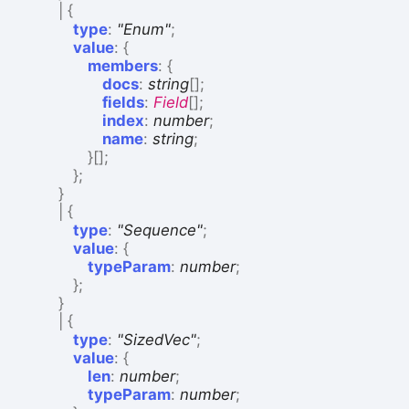
|
{
type
:
"Enum"
;
value
:
{
members
:
{
docs
:
string
[]
;
fields
:
Field
[]
;
index
:
number
;
name
:
string
;
}
[]
;
}
;
}
|
{
type
:
"Sequence"
;
value
:
{
typeParam
:
number
;
}
;
}
|
{
type
:
"SizedVec"
;
value
:
{
len
:
number
;
typeParam
:
number
;