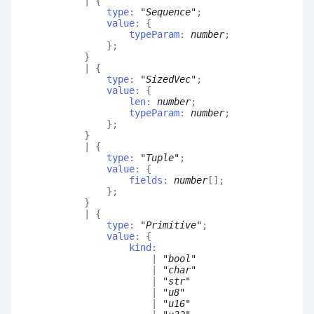
|
{
type
:
"Sequence"
;
value
:
{
typeParam
:
number
;
}
;
}
|
{
type
:
"SizedVec"
;
value
:
{
len
:
number
;
typeParam
:
number
;
}
;
}
|
{
type
:
"Tuple"
;
value
:
{
fields
:
number
[]
;
}
;
}
|
{
type
:
"Primitive"
;
value
:
{
kind
:
|
"bool"
|
"char"
|
"str"
|
"u8"
|
"u16"