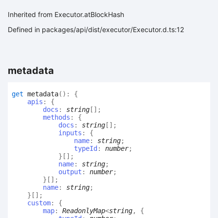
Inherited from Executor.atBlockHash
Defined in packages/api/dist/executor/Executor.d.ts:12
metadata
get
metadata
(
)
:
{
apis
:
{
docs
:
string
[]
;
methods
:
{
docs
:
string
[]
;
inputs
:
{
name
:
string
;
typeId
:
number
;
}
[]
;
name
:
string
;
output
:
number
;
}
[]
;
name
:
string
;
}
[]
;
custom
:
{
map
:
ReadonlyMap
<
string
,
{