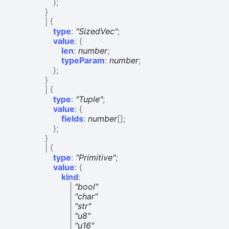
}
;
}
|
{
type
:
"SizedVec"
;
value
:
{
len
:
number
;
typeParam
:
number
;
}
;
}
|
{
type
:
"Tuple"
;
value
:
{
fields
:
number
[]
;
}
;
}
|
{
type
:
"Primitive"
;
value
:
{
kind
:
|
"bool"
|
"char"
|
"str"
|
"u8"
|
"u16"