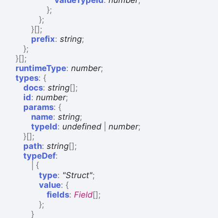
valueTypeId
:
number
;
}
;
}
;
}
[]
;
prefix
:
string
;
}
;
}
[]
;
runtimeType
:
number
;
types
:
{
docs
:
string
[]
;
id
:
number
;
params
:
{
name
:
string
;
typeId
:
undefined
|
number
;
}
[]
;
path
:
string
[]
;
typeDef
:
|
{
type
:
"Struct"
;
value
:
{
fields
:
Field
[]
;
}
;
}