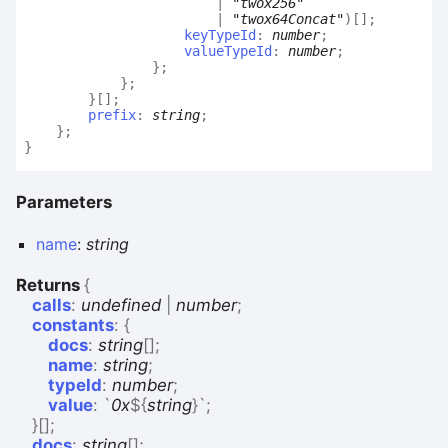
|
"twox256"
|
"twox64Concat"
)
[]
;
keyTypeId
:
number
;
valueTypeId
:
number
;
}
;
}
;
}
[]
;
prefix
:
string
;
}
;
}
Parameters
name
:
string
Returns
{
calls
:
undefined
|
number
;
constants
:
{
docs
:
string
[]
;
name
:
string
;
typeId
:
number
;
value
:
`
0x
${
string
}
`
;
}
[]
;
docs
:
string
[]
;