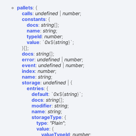
pallets
:
{
calls
:
undefined
|
number
;
constants
:
{
docs
:
string
[]
;
name
:
string
;
typeId
:
number
;
value
:
`
0x
${
string
}
`
;
}
[]
;
docs
:
string
[]
;
error
:
undefined
|
number
;
event
:
undefined
|
number
;
index
:
number
;
name
:
string
;
storage
:
undefined
|
{
entries
:
{
default
:
`
0x
${
string
}
`
;
docs
:
string
[]
;
modifier
:
string
;
name
:
string
;
storageType
:
{
type
:
"Plain"
;
value
:
{
valueTypeId
:
number
;