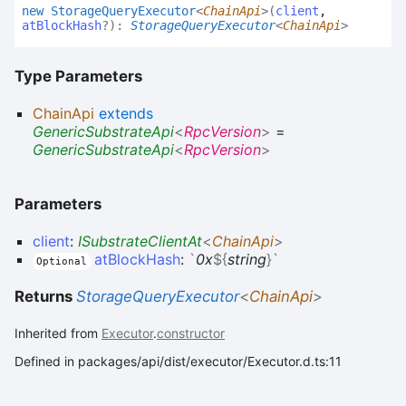
new
Storage
Query
Executor
<
ChainApi
>
(
client
,
atBlockHash
?
)
:
StorageQueryExecutor
<
ChainApi
>
Type Parameters
ChainApi
extends
GenericSubstrateApi
<
RpcVersion
>
=
GenericSubstrateApi
<
RpcVersion
>
Parameters
client
:
ISubstrateClientAt
<
ChainApi
>
atBlockHash
:
`
0x
${
string
}
`
Optional
Returns
StorageQueryExecutor
<
ChainApi
>
Inherited from
Executor
.
constructor
Defined in packages/api/dist/executor/Executor.d.ts:11