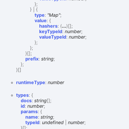
}
;
}
|
{
type
:
"Map"
;
value
:
{
hashers
:
(
...
)
[]
;
keyTypeId
:
number
;
valueTypeId
:
number
;
}
;
}
;
}
[]
;
prefix
:
string
;
}
;
}
[]
runtime
Type
:
number
types
:
{
docs
:
string
[]
;
id
:
number
;
params
:
{
name
:
string
;
typeId
:
undefined
|
number
;
}
[]
;