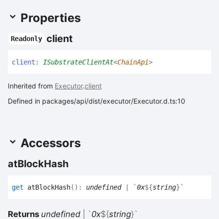
Properties
client
Readonly
client
:
ISubstrateClientAt
<
ChainApi
>
Inherited from
Executor
.
client
Defined in packages/api/dist/executor/Executor.d.ts:10
Accessors
at
Block
Hash
get
atBlockHash
(
)
:
undefined
|
`
0x
${
string
}
`
Returns
undefined
|
`
0x
${
string
}
`