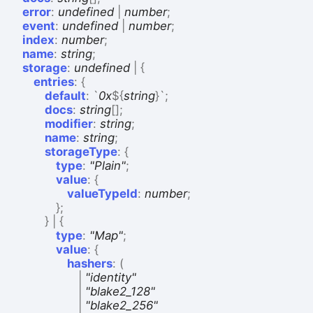
error
:
undefined
|
number
;
event
:
undefined
|
number
;
index
:
number
;
name
:
string
;
storage
:
undefined
|
{
entries
:
{
default
:
`
0x
${
string
}
`
;
docs
:
string
[]
;
modifier
:
string
;
name
:
string
;
storageType
:
{
type
:
"Plain"
;
value
:
{
valueTypeId
:
number
;
}
;
}
|
{
type
:
"Map"
;
value
:
{
hashers
:
(
|
"identity"
|
"blake2_128"
|
"blake2_256"