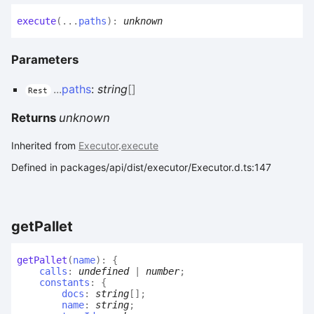
execute
(
...
paths
)
:
unknown
Parameters
...
paths
:
string
[]
Rest
Returns
unknown
Inherited from
Executor
.
execute
Defined in packages/api/dist/executor/Executor.d.ts:147
get
Pallet
get
Pallet
(
name
)
:
{
calls
:
undefined
|
number
;
constants
:
{
docs
:
string
[]
;
name
:
string
;