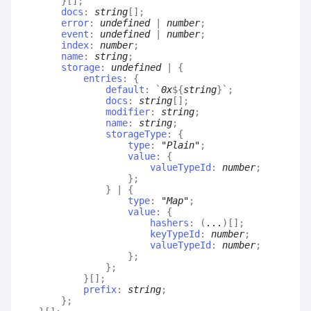
}
[]
;
docs
:
string
[]
;
error
:
undefined
|
number
;
event
:
undefined
|
number
;
index
:
number
;
name
:
string
;
storage
:
undefined
|
{
entries
:
{
default
:
`
0x
${
string
}
`
;
docs
:
string
[]
;
modifier
:
string
;
name
:
string
;
storageType
:
{
type
:
"Plain"
;
value
:
{
valueTypeId
:
number
;
}
;
}
|
{
type
:
"Map"
;
value
:
{
hashers
:
(
...
)
[]
;
keyTypeId
:
number
;
valueTypeId
:
number
;
}
;
}
;
}
[]
;
prefix
:
string
;
}
;