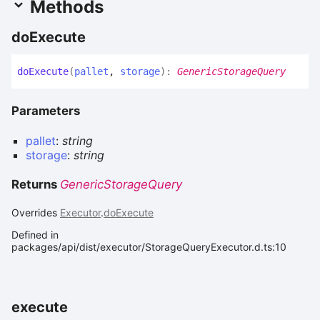
Methods
do
Execute
do
Execute
(
pallet
,
storage
)
:
GenericStorageQuery
Parameters
pallet
:
string
storage
:
string
Returns
GenericStorageQuery
Overrides
Executor
.
doExecute
Defined in
packages/api/dist/executor/StorageQueryExecutor.d.ts:10
execute