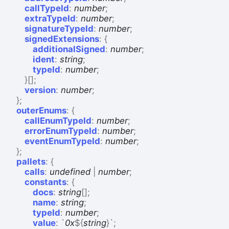
callTypeId
:
number
;
extraTypeId
:
number
;
signatureTypeId
:
number
;
signedExtensions
:
{
additionalSigned
:
number
;
ident
:
string
;
typeId
:
number
;
}
[]
;
version
:
number
;
}
;
outerEnums
:
{
callEnumTypeId
:
number
;
errorEnumTypeId
:
number
;
eventEnumTypeId
:
number
;
}
;
pallets
:
{
calls
:
undefined
|
number
;
constants
:
{
docs
:
string
[]
;
name
:
string
;
typeId
:
number
;
value
:
`
0x
${
string
}
`
;