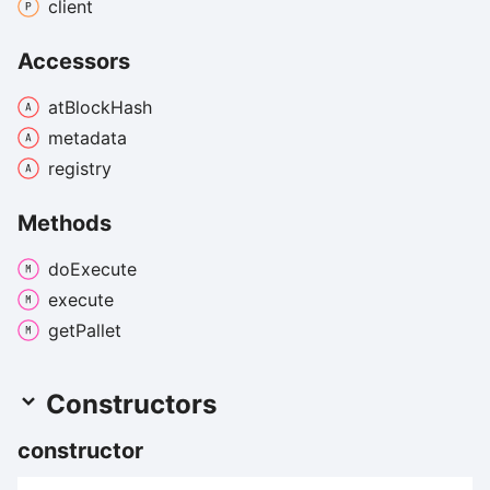
client
Accessors
at
Block
Hash
metadata
registry
Methods
do
Execute
execute
get
Pallet
Constructors
constructor