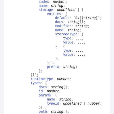
index
:
number
;
name
:
string
;
storage
:
undefined
|
{
entries
:
{
default
:
`
0x
${
string
}
`
;
docs
:
string
[]
;
modifier
:
string
;
name
:
string
;
storageType
:
{
type
:
...
;
value
:
...
;
}
|
{
type
:
...
;
value
:
...
;
}
;
}
[]
;
prefix
:
string
;
}
;
}
[]
;
runtimeType
:
number
;
types
:
{
docs
:
string
[]
;
id
:
number
;
params
:
{
name
:
string
;
typeId
:
undefined
|
number
;
}
[]
;
path
:
string
[]
;