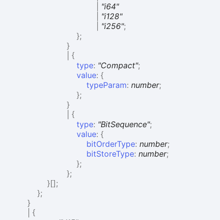
|
"i64"
|
"i128"
|
"i256"
;
}
;
}
|
{
type
:
"Compact"
;
value
:
{
typeParam
:
number
;
}
;
}
|
{
type
:
"BitSequence"
;
value
:
{
bitOrderType
:
number
;
bitStoreType
:
number
;
}
;
}
;
}
[]
;
}
;
}
|
{