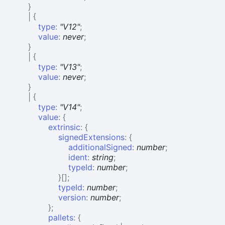
}
|
{
type
:
"V12"
;
value
:
never
;
}
|
{
type
:
"V13"
;
value
:
never
;
}
|
{
type
:
"V14"
;
value
:
{
extrinsic
:
{
signedExtensions
:
{
additionalSigned
:
number
;
ident
:
string
;
typeId
:
number
;
}
[]
;
typeId
:
number
;
version
:
number
;
}
;
pallets
:
{