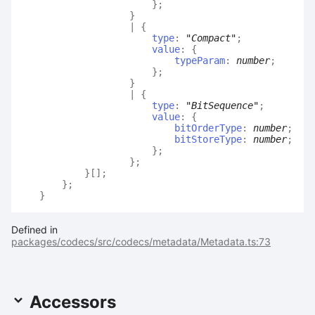
}
;
}
|
{
type
:
"Compact"
;
value
:
{
typeParam
:
number
;
}
;
}
|
{
type
:
"BitSequence"
;
value
:
{
bitOrderType
:
number
;
bitStoreType
:
number
;
}
;
}
;
}
[]
;
}
;
}
Defined in
packages/codecs/src/codecs/metadata/Metadata.ts:73
Accessors