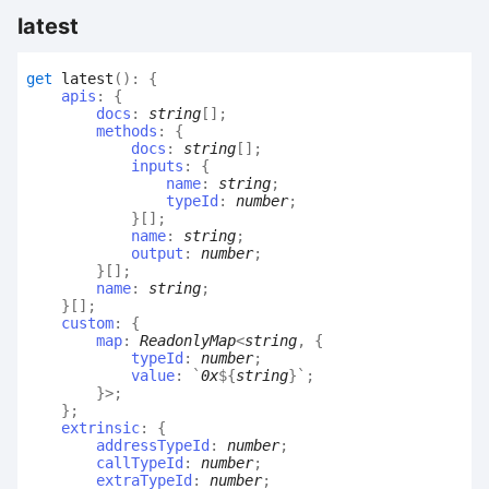
latest
get
latest
(
)
:
{
apis
:
{
docs
:
string
[]
;
methods
:
{
docs
:
string
[]
;
inputs
:
{
name
:
string
;
typeId
:
number
;
}
[]
;
name
:
string
;
output
:
number
;
}
[]
;
name
:
string
;
}
[]
;
custom
:
{
map
:
ReadonlyMap
<
string
,
{
typeId
:
number
;
value
:
`
0x
${
string
}
`
;
}
>
;
}
;
extrinsic
:
{
addressTypeId
:
number
;
callTypeId
:
number
;
extraTypeId
:
number
;