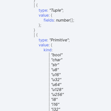
}
|
{
type
:
"Tuple"
;
value
:
{
fields
:
number
[]
;
}
;
}
|
{
type
:
"Primitive"
;
value
:
{
kind
:
|
"bool"
|
"char"
|
"str"
|
"u8"
|
"u16"
|
"u32"
|
"u64"
|
"u128"
|
"u256"
|
"i8"
|
"i16"
|
"i32"