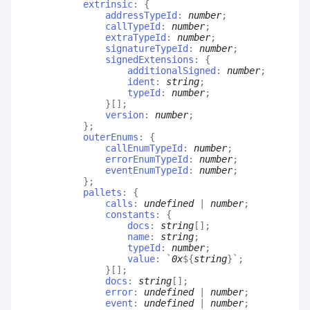
extrinsic
:
{
addressTypeId
:
number
;
callTypeId
:
number
;
extraTypeId
:
number
;
signatureTypeId
:
number
;
signedExtensions
:
{
additionalSigned
:
number
;
ident
:
string
;
typeId
:
number
;
}
[]
;
version
:
number
;
}
;
outerEnums
:
{
callEnumTypeId
:
number
;
errorEnumTypeId
:
number
;
eventEnumTypeId
:
number
;
}
;
pallets
:
{
calls
:
undefined
|
number
;
constants
:
{
docs
:
string
[]
;
name
:
string
;
typeId
:
number
;
value
:
`
0x
${
string
}
`
;
}
[]
;
docs
:
string
[]
;
error
:
undefined
|
number
;
event
:
undefined
|
number
;