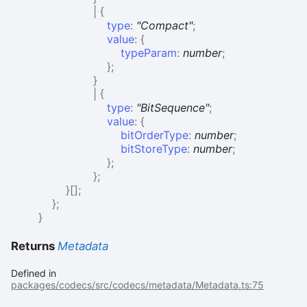
|
{
type
:
"Compact"
;
value
:
{
typeParam
:
number
;
}
;
}
|
{
type
:
"BitSequence"
;
value
:
{
bitOrderType
:
number
;
bitStoreType
:
number
;
}
;
}
;
}
[]
;
}
;
}
Returns
Metadata
Defined in
packages/codecs/src/codecs/metadata/Metadata.ts:75