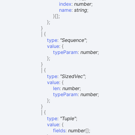
index
:
number
;
name
:
string
;
}
[]
;
}
;
}
|
{
type
:
"Sequence"
;
value
:
{
typeParam
:
number
;
}
;
}
|
{
type
:
"SizedVec"
;
value
:
{
len
:
number
;
typeParam
:
number
;
}
;
}
|
{
type
:
"Tuple"
;
value
:
{
fields
:
number
[]
;