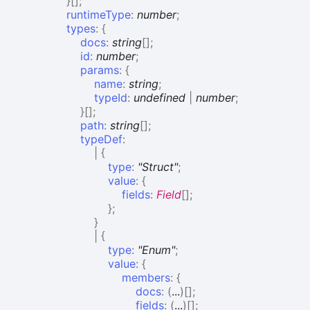
}
[]
;
runtimeType
:
number
;
types
:
{
docs
:
string
[]
;
id
:
number
;
params
:
{
name
:
string
;
typeId
:
undefined
|
number
;
}
[]
;
path
:
string
[]
;
typeDef
:
|
{
type
:
"Struct"
;
value
:
{
fields
:
Field
[]
;
}
;
}
|
{
type
:
"Enum"
;
value
:
{
members
:
{
docs
:
(
...
)
[]
;
fields
:
(
...
)
[]
;