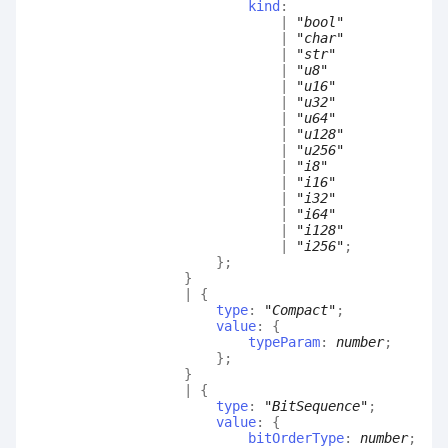
kind
:
|
"bool"
|
"char"
|
"str"
|
"u8"
|
"u16"
|
"u32"
|
"u64"
|
"u128"
|
"u256"
|
"i8"
|
"i16"
|
"i32"
|
"i64"
|
"i128"
|
"i256"
;
}
;
}
|
{
type
:
"Compact"
;
value
:
{
typeParam
:
number
;
}
;
}
|
{
type
:
"BitSequence"
;
value
:
{
bitOrderType
:
number
;