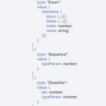
type
:
"Enum"
;
value
:
{
members
:
{
docs
:
(
...
)
[]
;
fields
:
(
...
)
[]
;
index
:
number
;
name
:
string
;
}
[]
;
}
;
}
|
{
type
:
"Sequence"
;
value
:
{
typeParam
:
number
;
}
;
}
|
{
type
:
"SizedVec"
;
value
:
{
len
:
number
;
typeParam
:
number
;
}
;