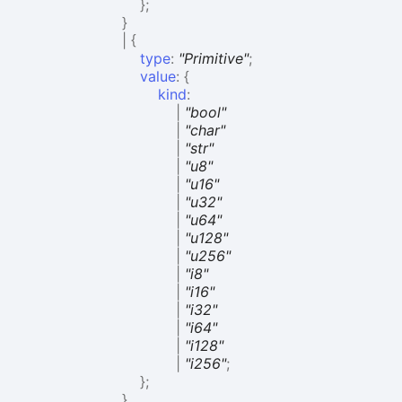
}
;
}
|
{
type
:
"Primitive"
;
value
:
{
kind
:
|
"bool"
|
"char"
|
"str"
|
"u8"
|
"u16"
|
"u32"
|
"u64"
|
"u128"
|
"u256"
|
"i8"
|
"i16"
|
"i32"
|
"i64"
|
"i128"
|
"i256"
;
}
;
}