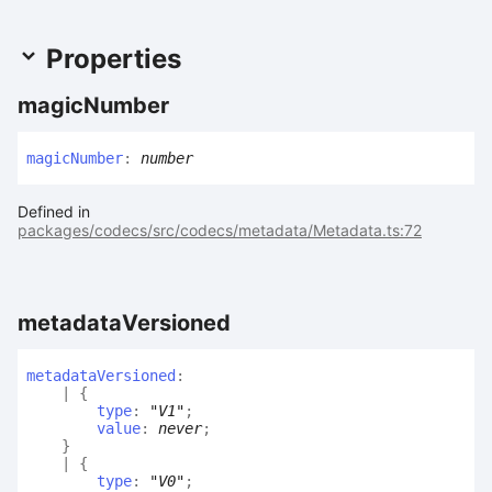
Properties
magic
Number
magic
Number
:
number
Defined in
packages/codecs/src/codecs/metadata/Metadata.ts:72
metadata
Versioned
metadata
Versioned
:
|
{
type
:
"V1"
;
value
:
never
;
}
|
{
type
:
"V0"
;