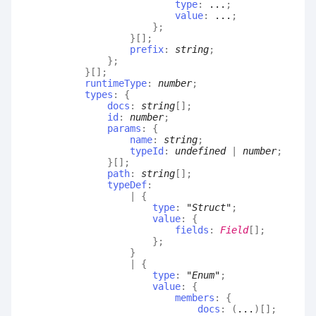
type
:
...
;
value
:
...
;
}
;
}
[]
;
prefix
:
string
;
}
;
}
[]
;
runtimeType
:
number
;
types
:
{
docs
:
string
[]
;
id
:
number
;
params
:
{
name
:
string
;
typeId
:
undefined
|
number
;
}
[]
;
path
:
string
[]
;
typeDef
:
|
{
type
:
"Struct"
;
value
:
{
fields
:
Field
[]
;
}
;
}
|
{
type
:
"Enum"
;
value
:
{
members
:
{
docs
:
(
...
)
[]
;