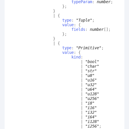
typeParam
:
number
;
}
;
}
|
{
type
:
"Tuple"
;
value
:
{
fields
:
number
[]
;
}
;
}
|
{
type
:
"Primitive"
;
value
:
{
kind
:
|
"bool"
|
"char"
|
"str"
|
"u8"
|
"u16"
|
"u32"
|
"u64"
|
"u128"
|
"u256"
|
"i8"
|
"i16"
|
"i32"
|
"i64"
|
"i128"
|
"i256"
;