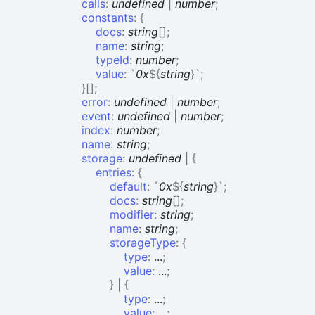
calls
:
undefined
|
number
;
constants
:
{
docs
:
string
[]
;
name
:
string
;
typeId
:
number
;
value
:
`
0x
${
string
}
`
;
}
[]
;
error
:
undefined
|
number
;
event
:
undefined
|
number
;
index
:
number
;
name
:
string
;
storage
:
undefined
|
{
entries
:
{
default
:
`
0x
${
string
}
`
;
docs
:
string
[]
;
modifier
:
string
;
name
:
string
;
storageType
:
{
type
:
...
;
value
:
...
;
}
|
{
type
:
...
;
value
:
...
;