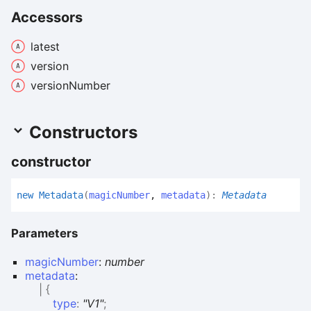
Accessors
latest
version
version
Number
Constructors
constructor
new
Metadata
(
magicNumber
,
metadata
)
:
Metadata
Parameters
magicNumber
:
number
metadata
:
|
{
type
:
"V1"
;