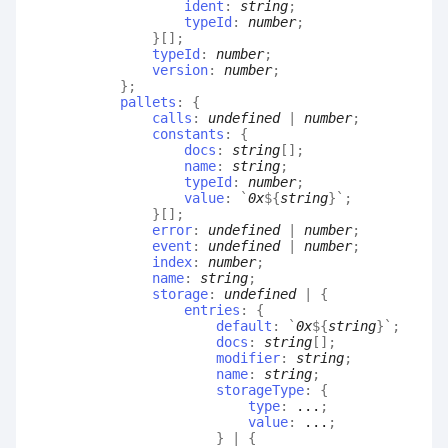
ident
:
string
;
typeId
:
number
;
}
[]
;
typeId
:
number
;
version
:
number
;
}
;
pallets
:
{
calls
:
undefined
|
number
;
constants
:
{
docs
:
string
[]
;
name
:
string
;
typeId
:
number
;
value
:
`
0x
${
string
}
`
;
}
[]
;
error
:
undefined
|
number
;
event
:
undefined
|
number
;
index
:
number
;
name
:
string
;
storage
:
undefined
|
{
entries
:
{
default
:
`
0x
${
string
}
`
;
docs
:
string
[]
;
modifier
:
string
;
name
:
string
;
storageType
:
{
type
:
...
;
value
:
...
;
}
|
{