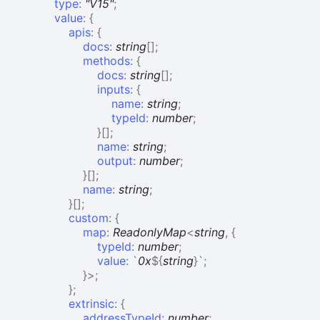
type
:
"V15"
;
value
:
{
apis
:
{
docs
:
string
[]
;
methods
:
{
docs
:
string
[]
;
inputs
:
{
name
:
string
;
typeId
:
number
;
}
[]
;
name
:
string
;
output
:
number
;
}
[]
;
name
:
string
;
}
[]
;
custom
:
{
map
:
ReadonlyMap
<
string
,
{
typeId
:
number
;
value
:
`
0x
${
string
}
`
;
}
>
;
}
;
extrinsic
:
{
addressTypeId
:
number
;