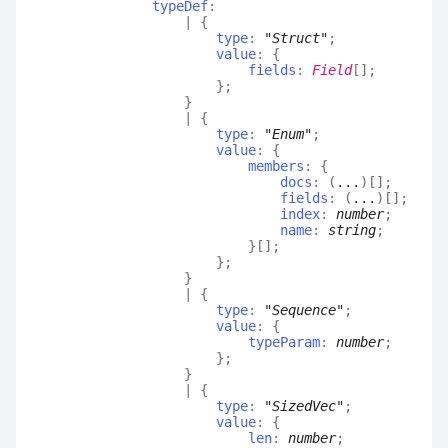
typeDef
:
|
{
type
:
"Struct"
;
value
:
{
fields
:
Field
[]
;
}
;
}
|
{
type
:
"Enum"
;
value
:
{
members
:
{
docs
:
(
...
)
[]
;
fields
:
(
...
)
[]
;
index
:
number
;
name
:
string
;
}
[]
;
}
;
}
|
{
type
:
"Sequence"
;
value
:
{
typeParam
:
number
;
}
;
}
|
{
type
:
"SizedVec"
;
value
:
{
len
:
number
;