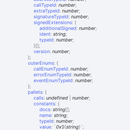
callTypeId
:
number
;
extraTypeId
:
number
;
signatureTypeId
:
number
;
signedExtensions
:
{
additionalSigned
:
number
;
ident
:
string
;
typeId
:
number
;
}
[]
;
version
:
number
;
}
;
outerEnums
:
{
callEnumTypeId
:
number
;
errorEnumTypeId
:
number
;
eventEnumTypeId
:
number
;
}
;
pallets
:
{
calls
:
undefined
|
number
;
constants
:
{
docs
:
string
[]
;
name
:
string
;
typeId
:
number
;
value
:
`
0x
${
string
}
`
;