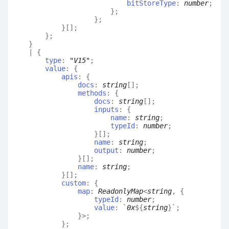
bitStoreType
:
number
;
}
;
}
;
}
[]
;
}
;
}
|
{
type
:
"V15"
;
value
:
{
apis
:
{
docs
:
string
[]
;
methods
:
{
docs
:
string
[]
;
inputs
:
{
name
:
string
;
typeId
:
number
;
}
[]
;
name
:
string
;
output
:
number
;
}
[]
;
name
:
string
;
}
[]
;
custom
:
{
map
:
ReadonlyMap
<
string
,
{
typeId
:
number
;
value
:
`
0x
${
string
}
`
;
}
>
;
}
;