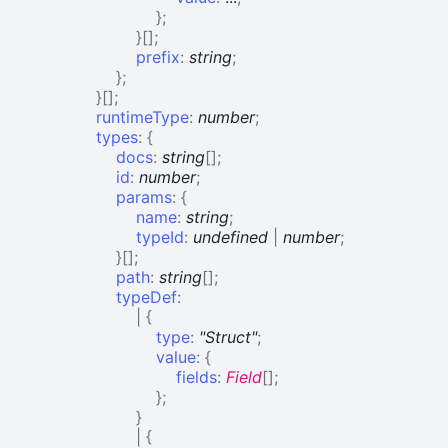
}
;
}
[]
;
prefix
:
string
;
}
;
}
[]
;
runtimeType
:
number
;
types
:
{
docs
:
string
[]
;
id
:
number
;
params
:
{
name
:
string
;
typeId
:
undefined
|
number
;
}
[]
;
path
:
string
[]
;
typeDef
:
|
{
type
:
"Struct"
;
value
:
{
fields
:
Field
[]
;
}
;
}
|
{