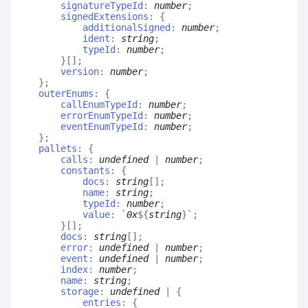
signatureTypeId
:
number
;
signedExtensions
:
{
additionalSigned
:
number
;
ident
:
string
;
typeId
:
number
;
}
[]
;
version
:
number
;
}
;
outerEnums
:
{
callEnumTypeId
:
number
;
errorEnumTypeId
:
number
;
eventEnumTypeId
:
number
;
}
;
pallets
:
{
calls
:
undefined
|
number
;
constants
:
{
docs
:
string
[]
;
name
:
string
;
typeId
:
number
;
value
:
`
0x
${
string
}
`
;
}
[]
;
docs
:
string
[]
;
error
:
undefined
|
number
;
event
:
undefined
|
number
;
index
:
number
;
name
:
string
;
storage
:
undefined
|
{
entries
:
{