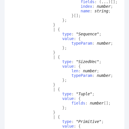
fields
:
(
...
)
[]
;
index
:
number
;
name
:
string
;
}
[]
;
}
;
}
|
{
type
:
"Sequence"
;
value
:
{
typeParam
:
number
;
}
;
}
|
{
type
:
"SizedVec"
;
value
:
{
len
:
number
;
typeParam
:
number
;
}
;
}
|
{
type
:
"Tuple"
;
value
:
{
fields
:
number
[]
;
}
;
}
|
{
type
:
"Primitive"
;
value
:
{