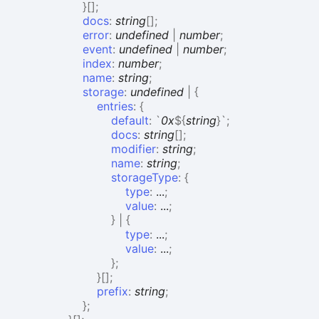
}
[]
;
docs
:
string
[]
;
error
:
undefined
|
number
;
event
:
undefined
|
number
;
index
:
number
;
name
:
string
;
storage
:
undefined
|
{
entries
:
{
default
:
`
0x
${
string
}
`
;
docs
:
string
[]
;
modifier
:
string
;
name
:
string
;
storageType
:
{
type
:
...
;
value
:
...
;
}
|
{
type
:
...
;
value
:
...
;
}
;
}
[]
;
prefix
:
string
;
}
;