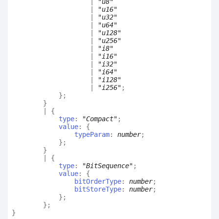
|
"u8"
|
"u16"
|
"u32"
|
"u64"
|
"u128"
|
"u256"
|
"i8"
|
"i16"
|
"i32"
|
"i64"
|
"i128"
|
"i256"
;
}
;
}
|
{
type
:
"Compact"
;
value
:
{
typeParam
:
number
;
}
;
}
|
{
type
:
"BitSequence"
;
value
:
{
bitOrderType
:
number
;
bitStoreType
:
number
;
}
;
}
;
}