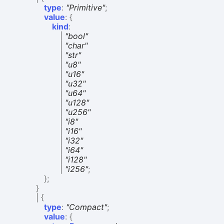
type
:
"Primitive"
;
value
:
{
kind
:
|
"bool"
|
"char"
|
"str"
|
"u8"
|
"u16"
|
"u32"
|
"u64"
|
"u128"
|
"u256"
|
"i8"
|
"i16"
|
"i32"
|
"i64"
|
"i128"
|
"i256"
;
}
;
}
|
{
type
:
"Compact"
;
value
:
{