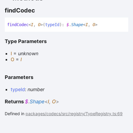
find
Codec
find
Codec
<
I
,
O
>
(
typeId
)
:
$
.
Shape
<
I
,
O
>
Type Parameters
I
=
unknown
O
=
I
Parameters
typeId
:
number
Returns
$
.
Shape
<
I
,
O
>
Defined in
packages/codecs/src/registry/TypeRegistry.ts:69