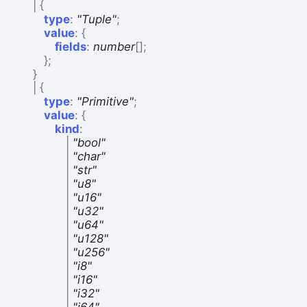
|
{
type
:
"Tuple"
;
value
:
{
fields
:
number
[]
;
}
;
}
|
{
type
:
"Primitive"
;
value
:
{
kind
:
|
"bool"
|
"char"
|
"str"
|
"u8"
|
"u16"
|
"u32"
|
"u64"
|
"u128"
|
"u256"
|
"i8"
|
"i16"
|
"i32"