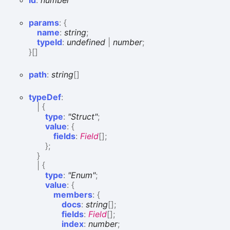
id
:
number
params
:
{
name
:
string
;
typeId
:
undefined
|
number
;
}
[]
path
:
string
[]
type
Def
:
|
{
type
:
"Struct"
;
value
:
{
fields
:
Field
[]
;
}
;
}
|
{
type
:
"Enum"
;
value
:
{
members
:
{
docs
:
string
[]
;
fields
:
Field
[]
;
index
:
number
;