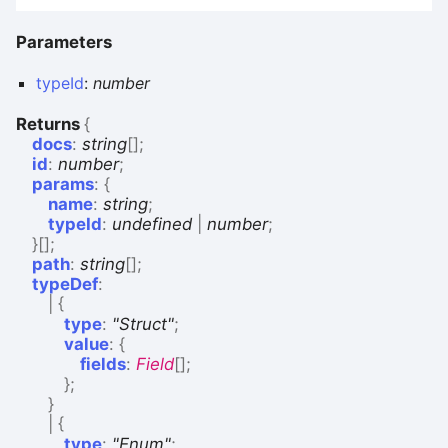
Parameters
typeId
:
number
Returns
{
docs
:
string
[]
;
id
:
number
;
params
:
{
name
:
string
;
typeId
:
undefined
|
number
;
}
[]
;
path
:
string
[]
;
typeDef
:
|
{
type
:
"Struct"
;
value
:
{
fields
:
Field
[]
;
}
;
}
|
{
type
:
"Enum"
;