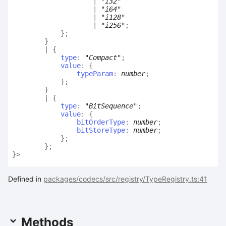
|
"i32"
|
"i64"
|
"i128"
|
"i256"
;
}
;
}
|
{
type
:
"Compact"
;
value
:
{
typeParam
:
number
;
}
;
}
|
{
type
:
"BitSequence"
;
value
:
{
bitOrderType
:
number
;
bitStoreType
:
number
;
}
;
}
;
}
>
Defined in
packages/codecs/src/registry/TypeRegistry.ts:41
Methods