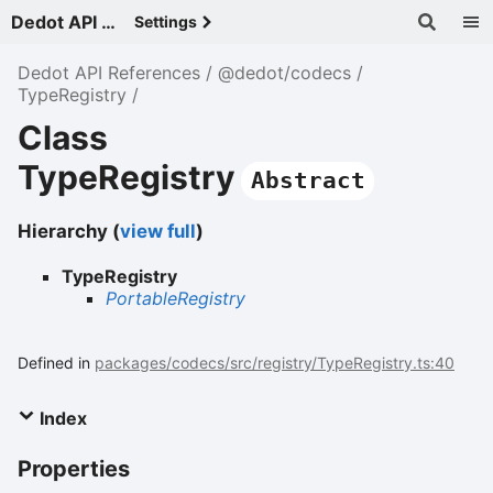
Dedot API References - v
Settings
Dedot API References
@dedot/codecs
TypeRegistry
Class
TypeRegistry
Abstract
Hierarchy (
view full
)
TypeRegistry
PortableRegistry
Defined in
packages/codecs/src/registry/TypeRegistry.ts:40
Index
Properties