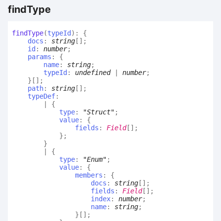
find
Type
find
Type
(
typeId
)
:
{
docs
:
string
[]
;
id
:
number
;
params
:
{
name
:
string
;
typeId
:
undefined
|
number
;
}
[]
;
path
:
string
[]
;
typeDef
:
|
{
type
:
"Struct"
;
value
:
{
fields
:
Field
[]
;
}
;
}
|
{
type
:
"Enum"
;
value
:
{
members
:
{
docs
:
string
[]
;
fields
:
Field
[]
;
index
:
number
;
name
:
string
;
}
[]
;