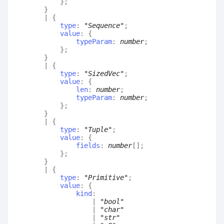
}
;
}
|
{
type
:
"Sequence"
;
value
:
{
typeParam
:
number
;
}
;
}
|
{
type
:
"SizedVec"
;
value
:
{
len
:
number
;
typeParam
:
number
;
}
;
}
|
{
type
:
"Tuple"
;
value
:
{
fields
:
number
[]
;
}
;
}
|
{
type
:
"Primitive"
;
value
:
{
kind
:
|
"bool"
|
"char"
|
"str"