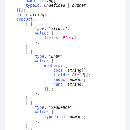
name
:
string
;
typeId
:
undefined
|
number
;
}
[]
;
path
:
string
[]
;
typeDef
:
|
{
type
:
"Struct"
;
value
:
{
fields
:
Field
[]
;
}
;
}
|
{
type
:
"Enum"
;
value
:
{
members
:
{
docs
:
string
[]
;
fields
:
Field
[]
;
index
:
number
;
name
:
string
;
}
[]
;
}
;
}
|
{
type
:
"Sequence"
;
value
:
{
typeParam
:
number
;
}
;
}