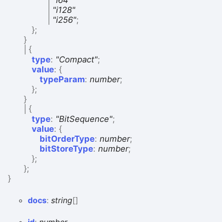
|
"i64"
|
"i128"
|
"i256"
;
}
;
}
|
{
type
:
"Compact"
;
value
:
{
typeParam
:
number
;
}
;
}
|
{
type
:
"BitSequence"
;
value
:
{
bitOrderType
:
number
;
bitStoreType
:
number
;
}
;
}
;
}
docs
:
string
[]