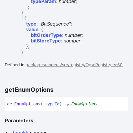
typeParam
:
number
;
}
;
}
|
{
type
:
"BitSequence"
;
value
:
{
bitOrderType
:
number
;
bitStoreType
:
number
;
}
;
}
Defined in
packages/codecs/src/registry/TypeRegistry.ts:60
get
Enum
Options
get
Enum
Options
(
_typeId
)
:
$
.
EnumOptions
Parameters
_typeId
:
number