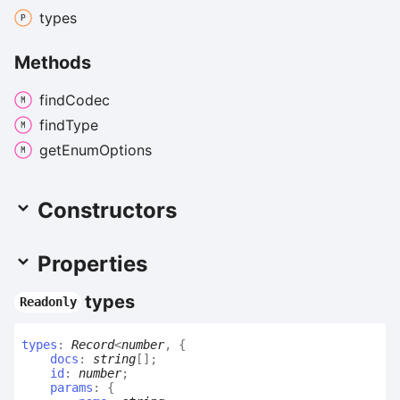
types
Methods
find
Codec
find
Type
get
Enum
Options
Constructors
Properties
types
Readonly
types
:
Record
<
number
,
{
docs
:
string
[]
;
id
:
number
;
params
:
{